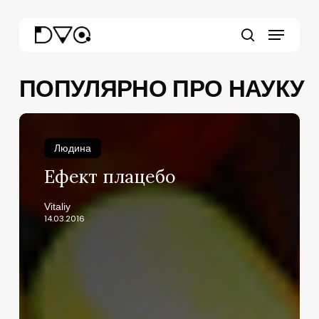
Skip
Menu
to
main
search
content
ПОПУЛЯРНО ПРО НАУКУ
Ефект
плацебо
Людина
Ефект плацебо
Vitaliy
14.03.2016