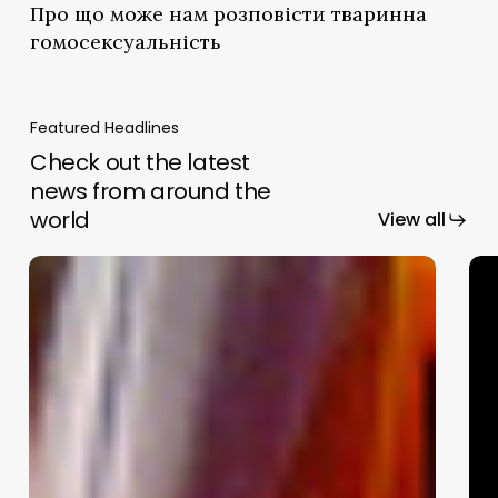
Про що може нам розповісти тваринна
гомосексуальність
Featured Headlines
Check out the latest
news from around the
world
View all
Ефект
Всім
плацебо
хто
ще
не
про
обст