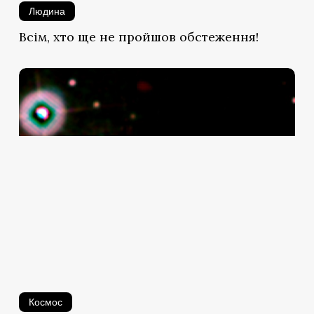
Людина
Всім, хто ще не пройшов обстеження!
Вчені
побачили
одну
з
найперших
подій
у
Всесвіті
Космос