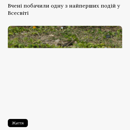
Вчені побачили одну з найперших подій у
Всесвіті
Про
що
може
нам
розповісти
тваринна
гомосексуальність
Життя