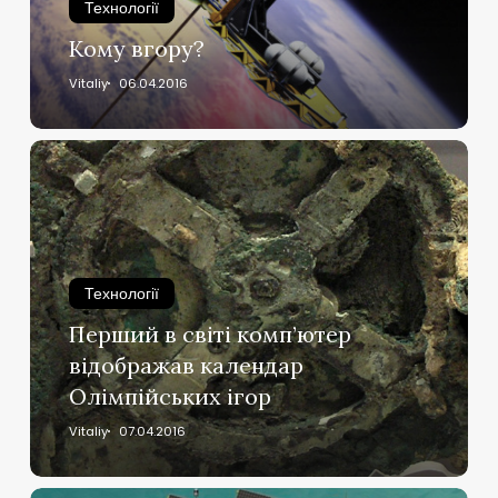
Технології
Кому вгору?
Vitaliy
06.04.2016
Перший
в
світі
комп’ютер
відображав
календар
Технології
Олімпійських
Перший в світі комп’ютер
ігор
відображав календар
Олімпійських ігор
Vitaliy
07.04.2016