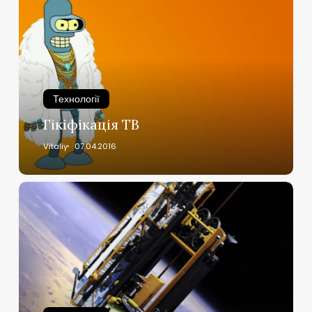
Технології
Гікіфікація ТВ
Vitaliy
07.04.2016
Кому
вгору?