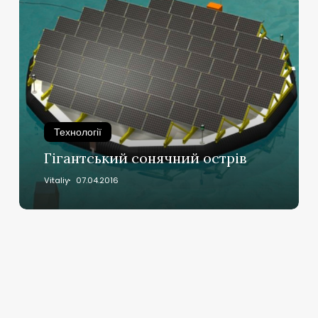
Гігантський
сонячний
острів
Технології
Гігантський сонячний острів
Vitaliy
07.04.2016