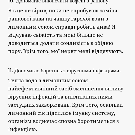
10. Допомагає виключити кофеїн з раціону.
Я в це не вірив, поки не спробував: заміна
ранкової кави на чашку гарячої води з
лимонним соком справді робить дива! Я
відчуваю свіжість та мені більше не
доводиться долати сонливість в обідню
пору. Крім того, мої нерви мені віддячують.
11. Допомагає боротись з вірусними інфекціями.
Тепла вода з лимонним соком –
найефективніший засіб зменшення впливу
вірусних інфекцій та викликаних ними
застудних захворювань. Крім того, оскільки
лимонний сік підсилює імунну систему,
організм водночас сповна боротиметься з
інфекцією.