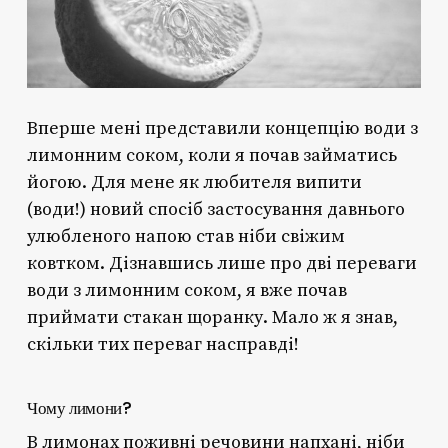
Вперше мені представили концепцію води з
лимонним соком, коли я почав займатись
йогою. Для мене як любителя випити
(води!) новий спосіб застосування давнього
улюбленого напою став ніби свіжим
ковтком. Дізнавшись лише про дві переваги
води з лимонним соком, я вже почав
приймати стакан щоранку. Мало ж я знав,
скільки тих переваг насправді!
Чому лимони?
В лимонах поживні речовини напхані, ніби