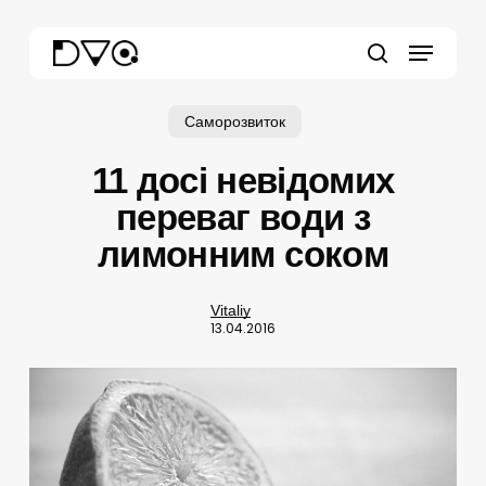
Skip
Menu
to
main
search
content
Саморозвиток
11 досі невідомих
переваг води з
лимонним соком
Vitaliy
13.04.2016