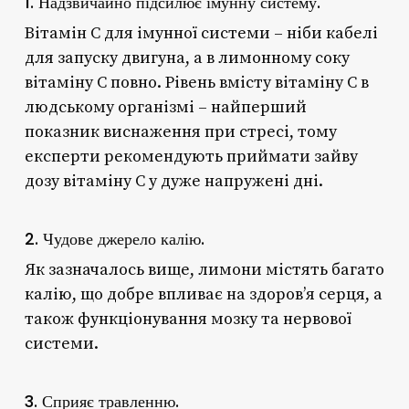
1. Надзвичайно підсилює імунну систему.
Вітамін C для імунної системи – ніби кабелі
для запуску двигуна, а в лимонному соку
вітаміну C повно. Рівень вмісту вітаміну C в
людському організмі – найперший
показник виснаження при стресі, тому
експерти рекомендують приймати зайву
дозу вітаміну C у дуже напружені дні.
2. Чудове джерело калію.
Як зазначалось вище, лимони містять багато
калію, що добре впливає на здоров’я серця, а
також функціонування мозку та нервової
системи.
3. Сприяє травленню.