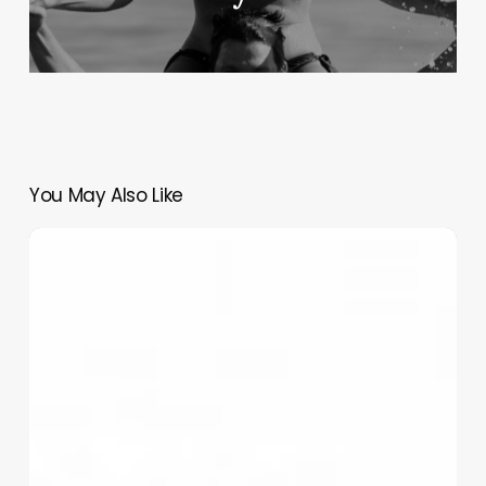
You May Also Like
Розділ
9-
ий.
“Якби”