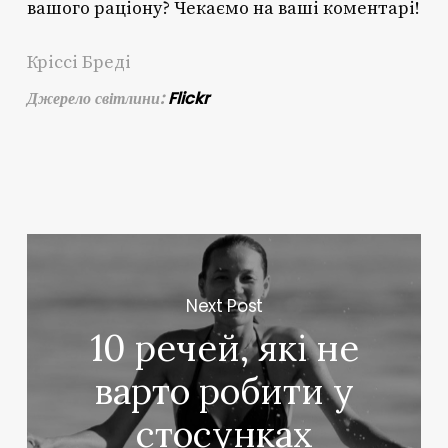
вашого раціону? Чекаємо на ваші коментарі!
Кріссі Бреді
Джерело світлини:
Flickr
Next Post
10 речей, які не
варто робити у
стосунках