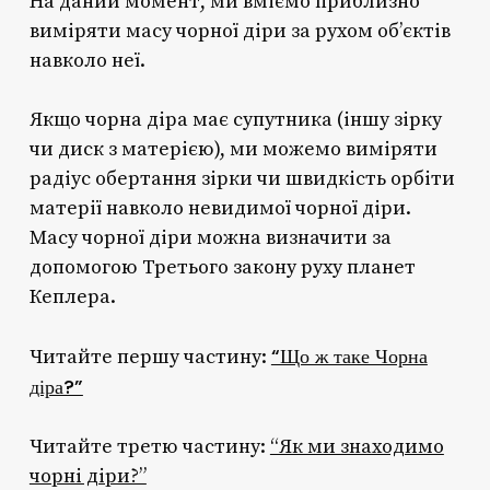
На даний момент, ми вміємо приблизно
виміряти масу чорної діри за рухом об’єктів
навколо неї.
Якщо чорна діра має супутника (іншу зірку
чи диск з матерією), ми можемо виміряти
радіус обертання зірки чи швидкість орбіти
матерії навколо невидимої чорної діри.
Масу чорної діри можна визначити за
допомогою Третього закону руху планет
Кеплера.
“Що ж таке Чорна
Читайте першу частину:
діра?”
Читайте третю частину:
“Як ми знаходимо
чорні діри?”