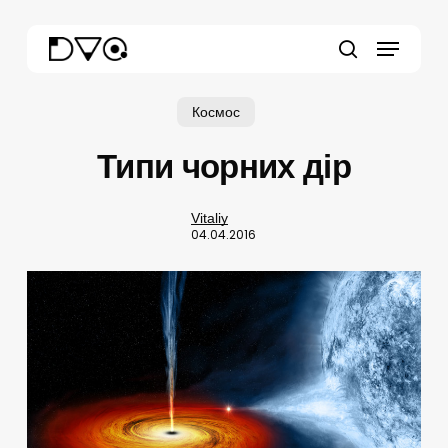
Skip
Menu
to
main
search
content
Космос
Типи чорних дір
Vitaliy
04.04.2016