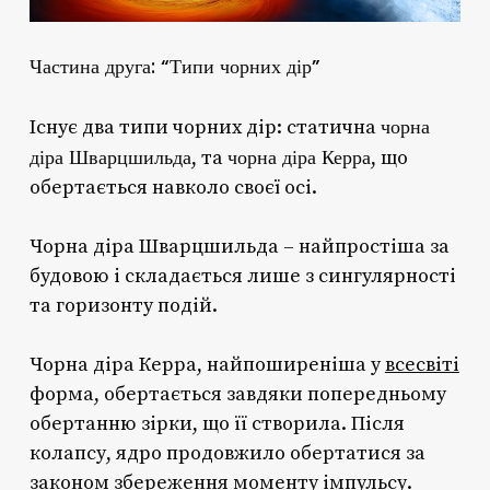
Частина друга: “Типи чорних дір”
чорна
Існує два типи чорних дір: статична
діра Шварцшильда
чорна діра Керра
, та
, що
обертається навколо своєї осі.
Чорна діра Шварцшильда – найпростіша за
будовою і складається лише з сингулярності
та горизонту подій.
Чорна діра Керра, найпоширеніша у
всесвіті
форма, обертається завдяки попередньому
обертанню зірки, що її створила. Після
колапсу, ядро продовжило обертатися за
законом збереження моменту імпульсу.