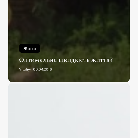
Життя
Оптимальна швидкість життя?
Vitaliy
06.04.2016
Печерна
людина
проти
квартирної:
хто
візьме
Олімпійське