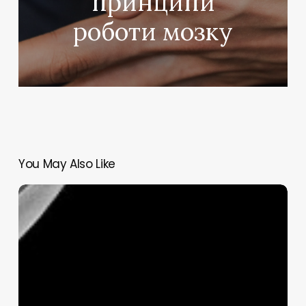
принципи
роботи мозку
You May Also Like
Ніякого
сексу
40
мільйонів
років?
Без
проблем!