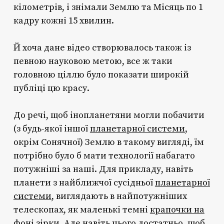
кілометрів, і знімали Землю та Місяць по 1
кадру кожні 15 хвилин.
Й хоча дане відео створювалось також із
певною науковою метою, все ж таки
головною ціллю було показати широкій
публіці цю красу.
До речі, щоб інопланетяни могли побачити
(з будь-якої іншої
планетарної системи
,
окрім Сонячної) Землю в такому вигляді, їм
потрібно було б мати технології набагато
потужніші за наші. Для прикладу, навіть
планети з найближчої сусідньої
планетарної
системи
, виглядають в найпотужніших
телескопах, як маленькі темні
крапочки на
фоні зірки
. Але навіть цього достатньо, щоб