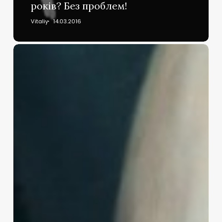
років? Без проблем!
Vitaliy
14.03.2016
Аморальність
нам
зовсім
не
смакує