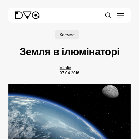
Skip
Menu
to
main
search
content
Космос
Земля в ілюмінаторі
Vitaliy
07.04.2016