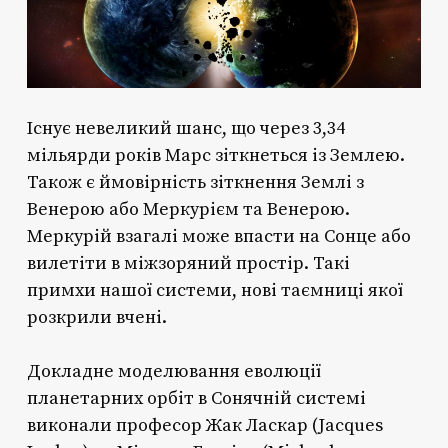
Існує невеликий шанс, що через 3,34
мільярди років Марс зіткнеться із Землею.
Також є ймовірність зіткнення Землі з
Венерою або Меркурієм та Венерою.
Меркурій взагалі може впасти на Сонце або
вилетіти в міжзоряний простір. Такі
примхи нашої системи, нові таємниці якої
розкрили вчені.
Докладне моделювання еволюції
планетарних орбіт в Сонячній системі
виконали професор Жак Ласкар (Jacques