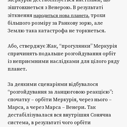
зіштовхнеться з Венерою. В результаті
народиться нова планета
зіткнення
, трохи
більшого розміру за Ранкову зорю, але
Землю така катастрофа не торкнеться.
Або, стверджує Жак, “прогулянки” Меркурія
спричинять подальше розгойдування орбіт
із неприємними наслідками для цілого ряду
планет.
За деякими сценаріями відбувалося
“розгойдування за ланцюговою реакцією”:
спочатку – орбіти Меркурія, через нього –
Марса, а через Марса – Венери. Так
дестабілізувалася вся внутрішня Сонячна
система, в результаті чого орбіти