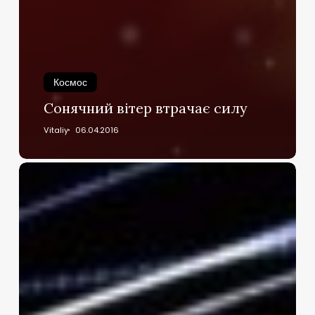
Космос
Сонячний вітер втрачає силу
Vitaliy
06.04.2016
Медуза-
вбивця
–
найотрутніша
істота
на
планеті?
(частина
1-