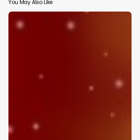
You May Also Like
Сонячний
вітер
втрачає
силу