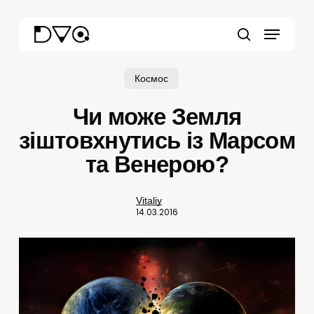
Skip
Menu
to
main
search
content
Космос
Чи може Земля
зіштовхнутись із Марсом
та Венерою?
Vitaliy
14.03.2016