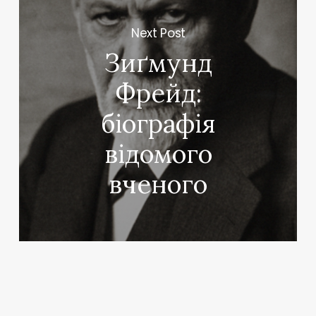
Next Post
Зиґмунд
Фрейд:
біографія
відомого
вченого