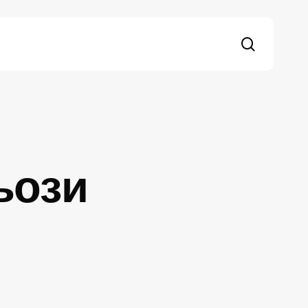
search
ьози