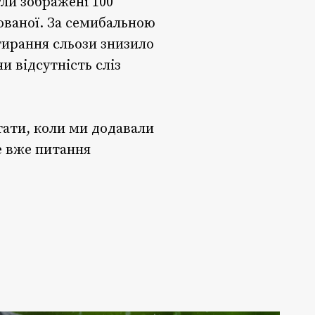
ули зображені 100
ованої. За семибальною
тирання сльози знизило
и відсутність сліз
тати, коли ми додавали
е вже питання