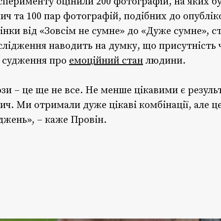
ксперименту оцінили 200 фотографій, на яких б
ич та 100 пар фотографій, подібних до опублік
інки від «Зовсім не сумне» до «Дуже сумне», с
ослідження наводить на думку, що присутність ч
е судження про
емоційний стан
людини.
зи – це ще не все. Не менше цікавими є резуль
ич. Ми отримали дуже цікаві комбінації, але ц
джень», – каже Провін.