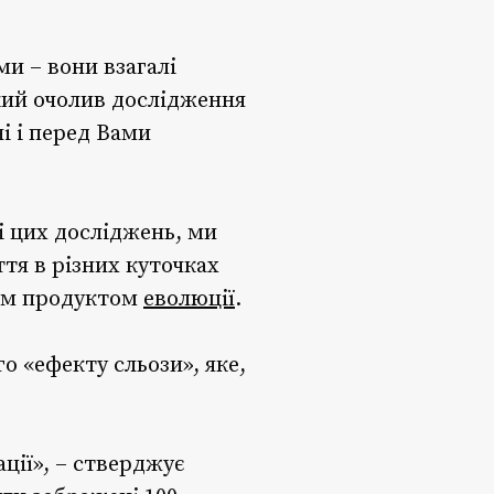
и – вони взагалі
кий очолив дослідження
і і перед Вами
ті цих досліджень, ми
ття в різних куточках
ним продуктом
еволюції
.
 «ефекту сльози», яке,
ції», – стверджує