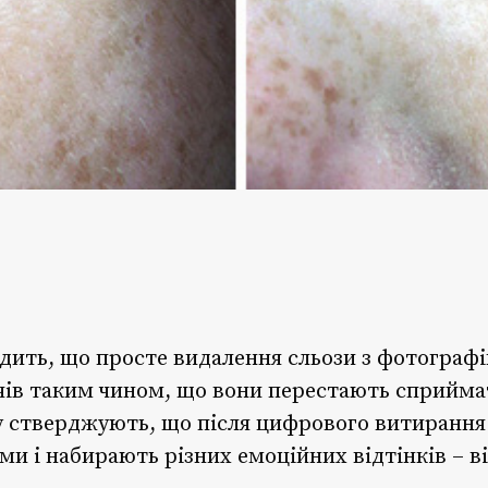
ить, що просте видалення сльози з фотографій
чів таким чином, що вони перестають сприймат
 стверджують, що після цифрового витирання 
и і набирають різних емоційних відтінків – в