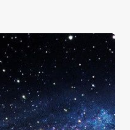
50,000
строномів-
маторів
опомогли
дентифікувати
00,000
алактик