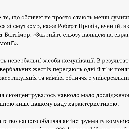
 те, що обличчя не просто стають менш сумним
я зі смутком», каже Роберт Провін, вчений, я
д-Балтімор. «Закрийте сльозу пальцем на екран
моції».
ють
невербальні засоби комунікації
. В результа
евербальних жестів передають одні й ті ж поня
о жестикуляція та міміка обличчя є універсаль
я сконцентрувалось навколо мало дослідженого
анною лише нашому виду характеристикою.
атство нашого обличчя як інструменту комуніка