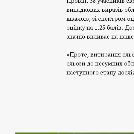
Провін. 38 учасників е
випадкових виразів обл
шкалою, зі спектром оц
оцінку на 1.25 балів. Д
значно впливає на наш
«Проте, витирання сльо
сльози до несумних обл
наступного етапу дослі