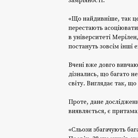
замріяності.
«Що найдивніше, так це
перестають асоціюватис
в університеті Мерілен
постануть зовсім інші е
Вчені вже довго вивча
дізнались, що багато н
світу. Виглядає так, щ
Проте, дане дослідженн
виявляється, є притам
«Сльози збагачують баг